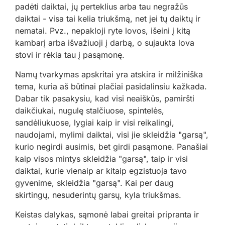
padėti daiktai, jų perteklius arba tau negražūs
daiktai - visa tai kelia triukšmą, net jei tų daiktų ir
nematai. Pvz., nepakloji ryte lovos, išeini į kitą
kambarį arba išvažiuoji į darbą, o sujaukta lova
stovi ir rėkia tau į pasąmonę.
Namų tvarkymas apskritai yra atskira ir milžiniška
tema, kuria aš būtinai plačiai pasidalinsiu kažkada.
Dabar tik pasakysiu, kad visi neaiškūs, pamiršti
daikčiukai, nugulę stalčiuose, spintelės,
sandėliukuose, lygiai kaip ir visi reikalingi,
naudojami, mylimi daiktai, visi jie skleidžia "garsą",
kurio negirdi ausimis, bet girdi pasąmone. Panašiai
kaip visos mintys skleidžia "garsą", taip ir visi
daiktai, kurie vienaip ar kitaip egzistuoja tavo
gyvenime, skleidžia "garsą". Kai per daug
skirtingų, nesuderintų garsų, kyla triukšmas.
Keistas dalykas, sąmonė labai greitai pripranta ir