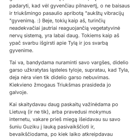
padaryti, kad vėl gyvenčiau pilnavertį, o ne baisaus
ir triukšmingo pasaulio apribotą "aukštų vibracijų
"gyvenimą. :) Beje, tokių kaip aš, turinčių
neadekvačiai jautriai reaguojančią vegetatyvinė
nervų sistemą, yra labai daug. Tokiems kaip aš
ypač svarbu išgirsti apie Tylą ir jos svarbą
gyvenime.
Tai va, bandydama nuraminti savo vargšes, didelio
garso užkratytas ląsteles tyloje, supratau, kad Tyla,
deja nėra vien tik didelio garso nebuvimas.
Kiekvieno žmogaus Triukšmas prasideda jo
galvoje.
Kai skaitydavau daug paskaitų važinėdama po
Lietuvą (ir ne tik), arba pravedusi mokymus
internetu, vakare prieš miegą išeidavau su savo
šuniu Guziku į lauką pasivaikščioti ir,
bevaikščiodama, po kiek laiko atkreipdavau