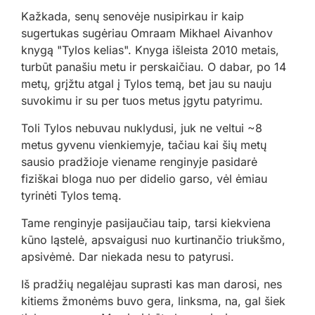
Kažkada, senų senovėje nusipirkau ir kaip
sugertukas sugėriau Omraam Mikhael Aivanhov
knygą "Tylos kelias". Knyga išleista 2010 metais,
turbūt panašiu metu ir perskaičiau. O dabar, po 14
metų, grįžtu atgal į Tylos temą, bet jau su nauju
suvokimu ir su per tuos metus įgytu patyrimu.
Toli Tylos nebuvau nuklydusi, juk ne veltui ~8
metus gyvenu vienkiemyje, tačiau kai šių metų
sausio pradžioje viename renginyje pasidarė
fiziškai bloga nuo per didelio garso, vėl ėmiau
tyrinėti Tylos temą.
Tame renginyje pasijaučiau taip, tarsi kiekviena
kūno ląstelė, apsvaigusi nuo kurtinančio triukšmo,
apsivėmė. Dar niekada nesu to patyrusi.
Iš pradžių negalėjau suprasti kas man darosi, nes
kitiems žmonėms buvo gera, linksma, na, gal šiek