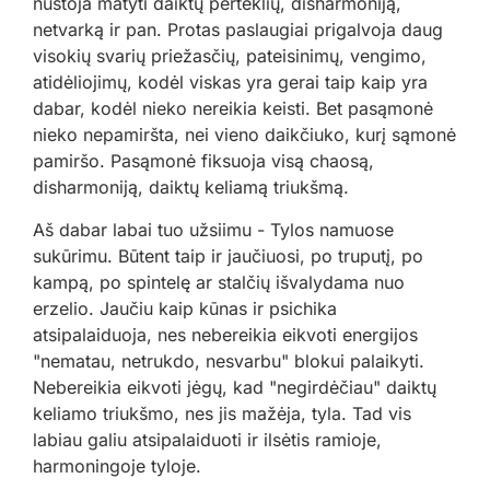
nustoja matyti daiktų perteklių, disharmoniją,
netvarką ir pan. Protas paslaugiai prigalvoja daug
visokių svarių priežasčių, pateisinimų, vengimo,
atidėliojimų, kodėl viskas yra gerai taip kaip yra
dabar, kodėl nieko nereikia keisti. Bet pasąmonė
nieko nepamiršta, nei vieno daikčiuko, kurį sąmonė
pamiršo. Pasąmonė fiksuoja visą chaosą,
disharmoniją, daiktų keliamą triukšmą.
Aš dabar labai tuo užsiimu - Tylos namuose
sukūrimu. Būtent taip ir jaučiuosi, po truputį, po
kampą, po spintelę ar stalčių išvalydama nuo
erzelio. Jaučiu kaip kūnas ir psichika
atsipalaiduoja, nes nebereikia eikvoti energijos
"nematau, netrukdo, nesvarbu" blokui palaikyti.
Nebereikia eikvoti jėgų, kad "negirdėčiau" daiktų
keliamo triukšmo, nes jis mažėja, tyla. Tad vis
labiau galiu atsipalaiduoti ir ilsėtis ramioje,
harmoningoje tyloje.