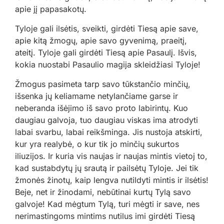
apie jį papasakotų.
Tyloje gali ilsėtis, sveikti, girdėti Tiesą apie save,
apie kitą žmogų, apie savo gyvenimą, praeitį,
ateitį. Tyloje gali girdėti Tiesą apie Pasaulį. Išvis,
kokia nuostabi Pasaulio magija skleidžiasi Tyloje!
Žmogus pasimeta tarp savo tūkstančio minčių,
išsenka jų keliamame netylančiame garse ir
neberanda išėjimo iš savo proto labirintų. Kuo
daugiau galvoja, tuo daugiau viskas ima atrodyti
labai svarbu, labai reikšminga. Jis nustoja atskirti,
kur yra realybė, o kur tik jo minčių sukurtos
iliuzijos. Ir kuria vis naujas ir naujas mintis vietoj to,
kad sustabdytų jų srautą ir pailsėtų Tyloje. Jei tik
žmonės žinotų, kaip lengva nutildyti mintis ir ilsėtis!
Beje, net ir žinodami, nebūtinai kurtų Tylą savo
galvoje! Kad mėgtum Tylą, turi mėgti ir save, nes
nerimastingoms mintims nutilus imi girdėti Tiesą