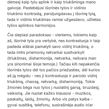
dėmesį kaip tylu aplink ir kaip triukšminga mano
galvoje. Pastebėjusi išorinės tylos ir vidinio
triukšmo kontrastą, persijungdavau į išorinę tylą,
tada ir vidinis triukšmas ramiai užgesdavo, užlietas
tylios aplinkos harmonijos.
Čia slepiasi paradoksas - vieniems, tokiems kaip
aš, išorinė tyla yra vertybė, nes kontrastuoja ir taip
padeda aiškiai pamatyti savo vidinį triukšmą, o
tada imtis priemonių netvarkai susitvarkyti
(triukšmas, disharmonija, netvarka, nešvara man
yra sinonimai šioje temoje.) Tačiau kiti nepakenčia
išorinės tylos dėl tos pačios priežasties, dėl kurios
aš ją mėgstu - nes ji kontrastuoja ir parodo vidinį
triukšmą, chaosą, netvarką, disharmoniją. Tokie
žmonės bėga nuo tylos į nuolatinį garsą, bruzdesį,
veiksmą. Jie nuolat kažko klausosi - muzikos,
paskaitų, laidų, žmonių. Arba vis patys kalba -
gyvai susitikę, telefonu, susirašinėja audio ir/ar