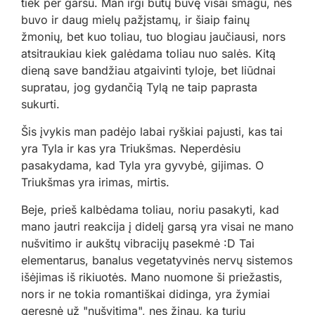
tiek per garsu. Man irgi būtų buvę visai smagu, nes
buvo ir daug mielų pažįstamų, ir šiaip fainų
žmonių, bet kuo toliau, tuo blogiau jaučiausi, nors
atsitraukiau kiek galėdama toliau nuo salės. Kitą
dieną save bandžiau atgaivinti tyloje, bet liūdnai
supratau, jog gydančią Tylą ne taip paprasta
sukurti.
Šis įvykis man padėjo labai ryškiai pajusti, kas tai
yra Tyla ir kas yra Triukšmas. Neperdėsiu
pasakydama, kad Tyla yra gyvybė, gijimas. O
Triukšmas yra irimas, mirtis.
Beje, prieš kalbėdama toliau, noriu pasakyti, kad
mano jautri reakcija į didelį garsą yra visai ne mano
nušvitimo ir aukštų vibracijų pasekmė :D Tai
elementarus, banalus vegetatyvinės nervų sistemos
išėjimas iš rikiuotės. Mano nuomone ši priežastis,
nors ir ne tokia romantiškai didinga, yra žymiai
geresnė už "nušvitimą", nes žinau, ką turiu