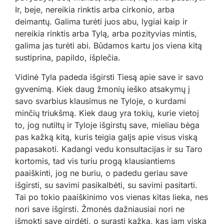
Ir, beje, nereikia rinktis arba cirkonio, arba
deimantų. Galima turėti juos abu, lygiai kaip ir
nereikia rinktis arba Tylą, arba pozityvias mintis,
galima jas turėti abi. Būdamos kartu jos viena kitą
sustiprina, papildo, išplečia.
Vidinė Tyla padeda išgirsti Tiesą apie save ir savo
gyvenimą. Kiek daug žmonių ieško atsakymų į
savo svarbius klausimus ne Tyloje, o kurdami
minčių triukšmą. Kiek daug yra tokių, kurie vietoj
to, jog nutiltų ir Tyloje išgirstų save, mieliau bėga
pas kažką kitą, kuris teigia galįs apie visus viską
papasakoti. Kadangi vedu konsultacijas ir su Taro
kortomis, tad vis turiu progą klausiantiems
paaiškinti, jog ne buriu, o padedu geriau save
išgirsti, su savimi pasikalbėti, su savimi pasitarti.
Tai po tokio paaiškinimo vos vienas kitas lieka, nes
nori save išgirsti. Žmonės dažniausiai nori ne
išmokti save girdėti, o surasti kažką, kas jam viską