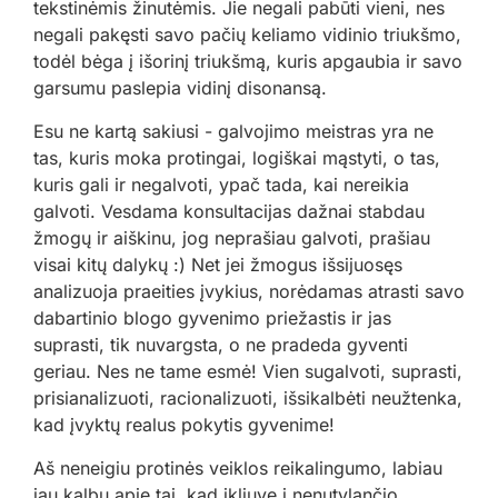
tekstinėmis žinutėmis. Jie negali pabūti vieni, nes
negali pakęsti savo pačių keliamo vidinio triukšmo,
todėl bėga į išorinį triukšmą, kuris apgaubia ir savo
garsumu paslepia vidinį disonansą.
Esu ne kartą sakiusi - galvojimo meistras yra ne
tas, kuris moka protingai, logiškai mąstyti, o tas,
kuris gali ir negalvoti, ypač tada, kai nereikia
galvoti. Vesdama konsultacijas dažnai stabdau
žmogų ir aiškinu, jog neprašiau galvoti, prašiau
visai kitų dalykų :) Net jei žmogus išsijuosęs
analizuoja praeities įvykius, norėdamas atrasti savo
dabartinio blogo gyvenimo priežastis ir jas
suprasti, tik nuvargsta, o ne pradeda gyventi
geriau. Nes ne tame esmė! Vien sugalvoti, suprasti,
prisianalizuoti, racionalizuoti, išsikalbėti neužtenka,
kad įvyktų realus pokytis gyvenime!
Aš neneigiu protinės veiklos reikalingumo, labiau
jau kalbu apie tai, kad įkliuvę į nenutylančio