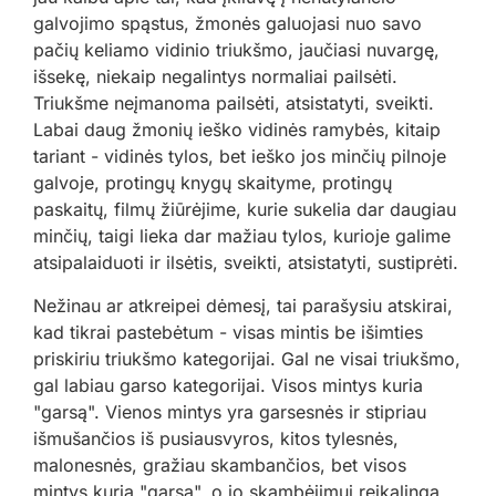
galvojimo spąstus, žmonės galuojasi nuo savo
pačių keliamo vidinio triukšmo, jaučiasi nuvargę,
išsekę, niekaip negalintys normaliai pailsėti.
Triukšme neįmanoma pailsėti, atsistatyti, sveikti.
Labai daug žmonių ieško vidinės ramybės, kitaip
tariant - vidinės tylos, bet ieško jos minčių pilnoje
galvoje, protingų knygų skaityme, protingų
paskaitų, filmų žiūrėjime, kurie sukelia dar daugiau
minčių, taigi lieka dar mažiau tylos, kurioje galime
atsipalaiduoti ir ilsėtis, sveikti, atsistatyti, sustiprėti.
Nežinau ar atkreipei dėmesį, tai parašysiu atskirai,
kad tikrai pastebėtum - visas mintis be išimties
priskiriu triukšmo kategorijai. Gal ne visai triukšmo,
gal labiau garso kategorijai. Visos mintys kuria
"garsą". Vienos mintys yra garsesnės ir stipriau
išmušančios iš pusiausvyros, kitos tylesnės,
malonesnės, gražiau skambančios, bet visos
mintys kuria "garsą", o jo skambėjimui reikalinga