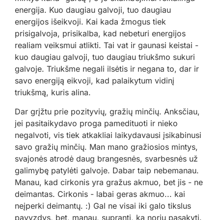
energija. Kuo daugiau galvoji, tuo daugiau
energijos išeikvoji. Kai kada žmogus tiek
prisigalvoja, prisikalba, kad nebeturi energijos
realiam veiksmui atlikti. Tai vat ir gaunasi keistai -
kuo daugiau galvoji, tuo daugiau triukšmo sukuri
galvoje. Triukšme negali ilsėtis ir negana to, dar ir
savo energiją eikvoji, kad palaikytum vidinį
triukšmą, kuris alina.
Dar grįžtu prie pozityvių, gražių minčių. Anksčiau,
jei pasitaikydavo proga pamedituoti ir nieko
negalvoti, vis tiek atkakliai laikydavausi įsikabinusi
savo gražių minčių. Man mano gražiosios mintys,
svajonės atrodė daug brangesnės, svarbesnės už
galimybę patylėti galvoje. Dabar taip nebemanau.
Manau, kad cirkonis yra gražus akmuo, bet jis - ne
deimantas. Cirkonis - labai geras akmuo... kai
neįperki deimantų. :) Gal ne visai iki galo tikslus
pavyzdys, bet, manau, supranti, ką noriu pasakyti.