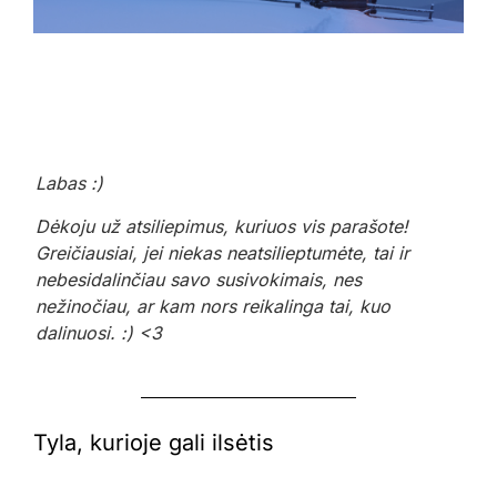
Labas :)
Dėkoju už atsiliepimus, kuriuos vis parašote!
Greičiausiai, jei niekas neatsilieptumėte, tai ir
nebesidalinčiau savo susivokimais, nes
nežinočiau, ar kam nors reikalinga tai, kuo
dalinuosi. :) <3
Tyla, kurioje gali ilsėtis