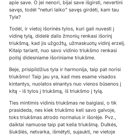
apie save. O jei nenori, bijai save išgirsti, nevertini
savęs, todėl "neturi laiko" savęs girdėti, kam tau
Tyla?
Todėl, ir vietoj išorinės tylos, kuri gali nuvesti į
vidinę tylą, didelė dalis žmonių renkasi išorinį
triukšmą, kad jis užgožtų, užmaskuotų vidinį erzelį.
Kitaip tariant, nuo savo vidinio triukšmo renkasi
poilsį didesniame išoriniame triukšme.
Beje, prisipildžius tyla ir harmonija, taip pat norisi
triukšmo! Taip jau yra, kad mes esame visados
kintantys, nuolatos einantys nuo vienos būsenos į
kitą - iš tylos į triukšmą, iš triukšmo į tylą.
Ties mintimis vidinis triukšmas ne baigiasi, o tik
prasideda, nes kiek triukšmo keli savo galvoje,
toks triukšmas atrodo normalus ir išorėje. Pvz.,
daiktai namuose taip pat kelia triukšmą. Dulkės,
šiukšlės, netvarka, išmėtyti, sujaukti, ne vietoje