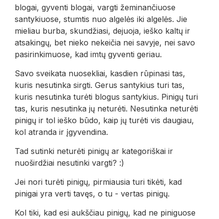
blogai, gyventi blogai, vargti žeminančiuose
santykiuose, stumtis nuo algelės iki algelės. Jie
mieliau burba, skundžiasi, dejuoja, ieško kaltų ir
atsakingų, bet nieko nekeičia nei savyje, nei savo
pasirinkimuose, kad imtų gyventi geriau.
Savo sveikata nuosekliai, kasdien rūpinasi tas,
kuris nesutinka sirgti. Gerus santykius turi tas,
kuris nesutinka turėti blogus santykius. Pinigų turi
tas, kuris nesutinka jų neturėti. Nesutinka neturėti
pinigų ir tol ieško būdo, kaip jų turėti vis daugiau,
kol atranda ir įgyvendina.
Tad sutinki neturėti pinigų ar kategoriškai ir
nuoširdžiai nesutinki vargti? :)
Jei nori turėti pinigų, pirmiausia turi tikėti, kad
pinigai yra verti tavęs, o tu - vertas pinigų.
Kol tiki, kad esi aukščiau pinigų, kad ne piniguose