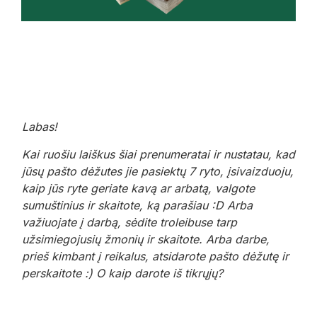
Labas!
Kai ruošiu laiškus šiai prenumeratai ir nustatau, kad
jūsų pašto dėžutes jie pasiektų 7 ryto, įsivaizduoju,
kaip jūs ryte geriate kavą ar arbatą, valgote
sumuštinius ir skaitote, ką parašiau :D Arba
važiuojate į darbą, sėdite troleibuse tarp
užsimiegojusių žmonių ir skaitote. Arba darbe,
prieš kimbant į reikalus, atsidarote pašto dėžutę ir
perskaitote :) O kaip darote iš tikrųjų?