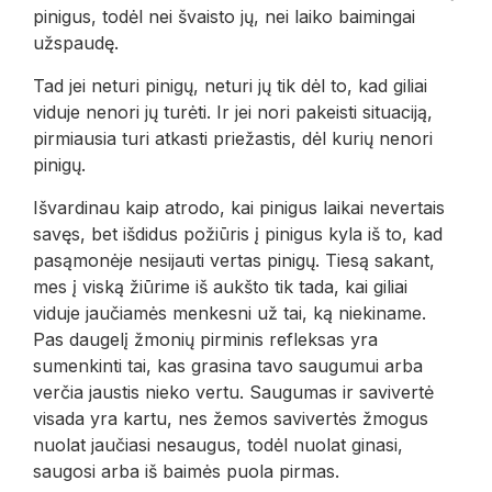
pinigus, todėl nei švaisto jų, nei laiko baimingai
užspaudę.
Tad jei neturi pinigų, neturi jų tik dėl to, kad giliai
viduje nenori jų turėti. Ir jei nori pakeisti situaciją,
pirmiausia turi atkasti priežastis, dėl kurių nenori
pinigų.
Išvardinau kaip atrodo, kai pinigus laikai nevertais
savęs, bet išdidus požiūris į pinigus kyla iš to, kad
pasąmonėje nesijauti vertas pinigų. Tiesą sakant,
mes į viską žiūrime iš aukšto tik tada, kai giliai
viduje jaučiamės menkesni už tai, ką niekiname.
Pas daugelį žmonių pirminis refleksas yra
sumenkinti tai, kas grasina tavo saugumui arba
verčia jaustis nieko vertu. Saugumas ir savivertė
visada yra kartu, nes žemos savivertės žmogus
nuolat jaučiasi nesaugus, todėl nuolat ginasi,
saugosi arba iš baimės puola pirmas.