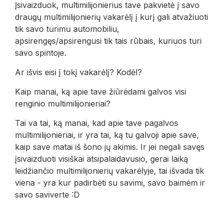
Įsivaizduok, multimilijonierius tave pakvietė į savo
draugų multimilijonierių vakarėlį į kurį gali atvažiuoti
tik savo turimu automobiliu,
apsirengęs/apsirengusi tik tais rūbais, kuriuos turi
savo spintoje.
Ar išvis eisi į tokį vakarėlį? Kodėl?
Kaip manai, ką apie tave žiūrėdami galvos visi
renginio multimilijonieriai?
Tai va tai, ką manai, kad apie tave pagalvos
multimilijonieriai, ir yra tai, ką tu galvoji apie save,
kaip save matai iš šono jų akimis. Ir jei negali savęs
įsivaizduoti visiškai atsipalaidavusio, gerai laiką
leidžiančio multimilijonierių vakarėlyje, tai išvada tik
viena - yra kur padirbėti su savimi, savo baimėm ir
savo saviverte :D