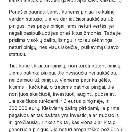
kankinančios prievolės galvoti apie savo vaikus... :)
Panašiai gaunasi tiems, kuriems pinigai reikalingi
vardan statuso. Jie vis dar jaučiasi aukščiau už
pinigus, nes patys pinigai jiems neturi vertės, jei
negali pasipuikuoti jais prieš kitus žmonės. Tada jie
prisiima visokių daiktų lizingu ir toliau sėkmingai
neturi pinigų, nes visus iškeičia į puikavimąsi savo
statusu.
Tie, kurie tikrai turi pinigų, nori turėti būtent pinigų.
Jiems patinka pinigai. Jie nesijaučia nei aukščiau,
nei žemiau už pinigus. Vieniems patinka gėlės,
kitiems - kačiukai, o tretiems patinka pinigai. Jie
nori juos skaičiuoti, investuoti, auginti, puoselėti.
Jie skaičiuos turėdami ir 3 eurus piniginėje, ir
300.000 eurų. Kiekvieną daiktą pirkdami, jie pirma
pagalvos ar tas daiktas yra investicija ar nuostolis
ir, greičiausiai, rinksis tik tai, kas vienaip ar kitaip
generuoja pinigus. Jie neturi arogantiško požiūrio į