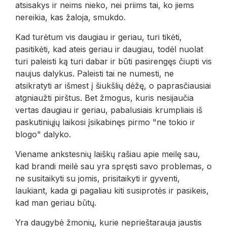
atsisakys ir neims nieko, nei priims tai, ko jiems
nereikia, kas žaloja, smukdo.
Kad turėtum vis daugiau ir geriau, turi tikėti,
pasitikėti, kad ateis geriau ir daugiau, todėl nuolat
turi paleisti ką turi dabar ir būti pasirengęs čiupti vis
naujus dalykus. Paleisti tai ne numesti, ne
atsikratyti ar išmest į šiukšlių dėžę, o paprasčiausiai
atgniaužti pirštus. Bet žmogus, kuris nesijaučia
vertas daugiau ir geriau, pabalusiais krumpliais iš
paskutiniųjų laikosi įsikabinęs pirmo "ne tokio ir
blogo" dalyko.
Viename ankstesnių laiškų rašiau apie meilę sau,
kad brandi meilė sau yra spręsti savo problemas, o
ne susitaikyti su jomis, prisitaikyti ir gyventi,
laukiant, kada gi pagaliau kiti susiprotės ir pasikeis,
kad man geriau būtų.
Yra daugybė žmonių, kurie neprieštarauja jaustis