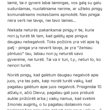
laimė, tai ir gyveni labai laimingas, vos galą su galu
sudurdamas, nuolatiniame nerime, ar užteks pinigų
komunaliniams mokesčiams apmokėti. Nes pinigai
nėra verti nei tavęs, nei tavo laimės...
Niekada neturės pakankamai pinigų ir tie, kurie
nori jų turėti tik tam, kad galėtų apie pinigus
daugiau nebegalvoti. Toks požiūris yra vėl apie tą
patį - pinigai yra neverti tavęs, jie yra "žemiau
plintuso" tau, labiau nori jų neturėti savo
gyvenime, nei turėti. Tai va ir turi, t.y., neturi to, ko
nenori turėti.
Norėti pinigų, kad galėtum daugiau negalvoti apie
juos, yra tas pats, kaip norėti turėti vaikų, kad
pagaliau galėtum apie juos negalvoti. Prisigimdai 10
atžalų ir, ačiū Dievui, pagaliau gali juos priduoti
auklei prižiūrėti arba į vaikų namus, kad svetimi
žmonės augintų, o tu pagaliau išsilaisvini nuo