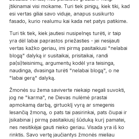
įtikinamai visi mokame. Turi tiek pinigų, kiek tiki, kad
esi vertas giliai savo viduje, anapus susikurto
fasado, kurio realumu kai kada net patys patikime.
Turi tik tiek, kiek jautiesi nusipelnęs turėti, ir taip
yra dėl labai paprastos priežasties - jei nesijauti
vertas kažko geriau, imi pirmą pasitaikiusi "nelabai
blogą" dalyką ir susitaikai, prisitaikai, randi
pa(si)teisinimų, argumentų kodėl yra teisinga,
naudinga, dvasinga turėti "nelabai blogą", o ne
"labai gerą" dalyką.
Žmonės su žema saviverte niekaip negali suvokti,
jog ne "karma", ne Dievas nulėmė prastai
apmokamą darbą, girtuoklį vyrą ar smegenis
lesančią žmoną, o pats tai pasirinkai, pats čiupai ir
įsikabinai į pirmą pasitaikiusį šūduką kurį pamatei,
nes nesitikėjai gauti nieko geriau. Visada yra iš ko
rinktis. Savo vertę jaučiantys žmonės mieliau