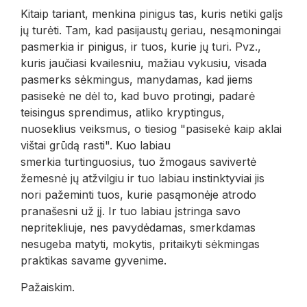
Kitaip tariant, menkina pinigus tas, kuris netiki galįs
jų turėti. Tam, kad pasijaustų geriau, nesąmoningai
pasmerkia ir pinigus, ir tuos, kurie jų turi. Pvz.,
kuris jaučiasi kvailesniu, mažiau vykusiu, visada
pasmerks sėkmingus, manydamas, kad jiems
pasisekė ne dėl to, kad buvo protingi, padarė
teisingus sprendimus, atliko kryptingus,
nuoseklius veiksmus, o tiesiog "pasisekė kaip aklai
vištai grūdą rasti". Kuo labiau
smerkia turtinguosius, tuo žmogaus savivertė
žemesnė jų atžvilgiu ir tuo labiau instinktyviai jis
nori pažeminti tuos, kurie pasąmonėje atrodo
pranašesni už jį. Ir tuo labiau įstringa savo
nepritekliuje, nes pavydėdamas, smerkdamas
nesugeba matyti, mokytis, pritaikyti sėkmingas
praktikas savame gyvenime.
Pažaiskim.