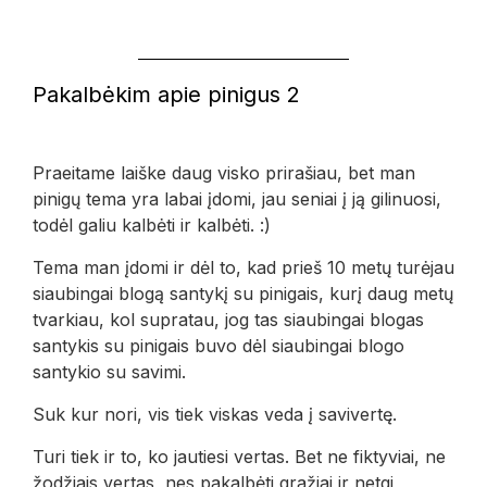
Pakalbėkim apie pinigus 2
Praeitame laiške daug visko prirašiau, bet man
pinigų tema yra labai įdomi, jau seniai į ją gilinuosi,
todėl galiu kalbėti ir kalbėti. :)
Tema man įdomi ir dėl to, kad prieš 10 metų turėjau
siaubingai blogą santykį su pinigais, kurį daug metų
tvarkiau, kol supratau, jog tas siaubingai blogas
santykis su pinigais buvo dėl siaubingai blogo
santykio su savimi.
Suk kur nori, vis tiek viskas veda į savivertę.
Turi tiek ir to, ko jautiesi vertas. Bet ne fiktyviai, ne
žodžiais vertas, nes pakalbėti gražiai ir netgi