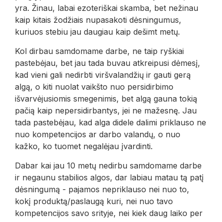
yra. Žinau, labai ezoteriškai skamba, bet nežinau
kaip kitais žodžiais nupasakoti dėsningumus,
kuriuos stebiu jau daugiau kaip dešimt metų.
Kol dirbau samdomame darbe, ne taip ryškiai
pastebėjau, bet jau tada buvau atkreipusi dėmesį,
kad vieni gali nedirbti viršvalandžių ir gauti gerą
algą, o kiti nuolat vaikšto nuo persidirbimo
išvarvėjusiomis smegenimis, bet algą gauna tokią
pačią kaip nepersidirbantys, jei ne mažesnę. Jau
tada pastebėjau, kad alga didele dalimi priklauso ne
nuo kompetencijos ar darbo valandų, o nuo
kažko, ko tuomet negalėjau įvardinti.
Dabar kai jau 10 metų nedirbu samdomame darbe
ir negaunu stabilios algos, dar labiau matau tą patį
dėsningumą - pajamos nepriklauso nei nuo to,
kokį produktą/paslaugą kuri, nei nuo tavo
kompetencijos savo srityje, nei kiek daug laiko per