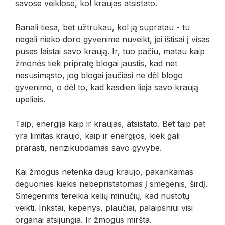
savose veiklose, kol kraujas atsistato.
Banali tiesa, bet užtrukau, kol ją supratau - tu
negali nieko doro gyvenime nuveikt, jei ištisai į visas
puses laistai savo kraują. Ir, tuo pačiu, matau kaip
žmonės tiek pripratę blogai jaustis, kad net
nesusimąsto, jog blogai jaučiasi ne dėl blogo
gyvenimo, o dėl to, kad kasdien lieja savo kraują
upeliais.
Taip, energija kaip ir kraujas, atsistato. Bet taip pat
yra limitas kraujo, kaip ir energijos, kiek gali
prarasti, nerizikuodamas savo gyvybe.
Kai žmogus netenka daug kraujo, pakankamas
deguonies kiekis nebepristatomas į smegenis, širdį.
Smegenims tereikia kelių minučių, kad nustotų
veikti. Inkstai, kepenys, plaučiai, palaipsniui visi
organai atsijungia. Ir žmogus miršta.