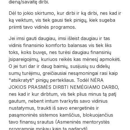
dieną/savaitę dirbi.
Dėl to jokio skirtumo, kur dirbi ir ką dirbi, nes kad ir
ką veiktum, vis tiek gausi tiek pinigų, kiek sugeba
priimti tavo vidinės programos.
Jei imsi gauti daugiau, imsi išleist daugiau ir tas
vidinis finansinio komforto balansas vis tiek liks
toks, koks buvęs, nes turėsi daugiau finansinių
įsipareigojimų, kuriuos reikės kas mėnesį apmokėti.
O jei turi dar ir daug baimių, susijusių su didelių
sumų turėjimu, greičiausiai nesąmoningai rasi kaip
"atsikratyti" pinigų pertekliaus. Todėl NĖRA
JOKIOS PRASMĖS DIRBTI NEMĖGIAMO DARBO,
nes kad ir kur dirbtum, vis tiek plius minus tą patį
gautum, nebent imtum tvarkytis savo vidinius
nustatymus, traukti iš savo energetinės ir
pasąmoninės sistemos kamščius, blokuojančius
tavo finansų srautus (Asmeninės mentorystės
programoje mokau kaip tą padaryti).