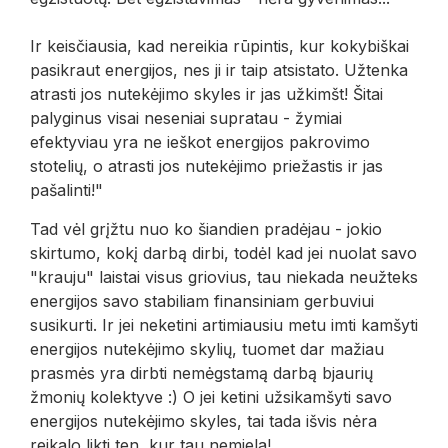
Ir keisčiausia, kad nereikia rūpintis, kur kokybiškai
pasikraut energijos, nes ji ir taip atsistato. Užtenka
atrasti jos nutekėjimo skyles ir jas užkimšt! Šitai
palyginus visai neseniai supratau - žymiai
efektyviau yra ne ieškot energijos pakrovimo
stotelių, o atrasti jos nutekėjimo priežastis ir jas
pašalinti!"
Tad vėl grįžtu nuo ko šiandien pradėjau - jokio
skirtumo, kokį darbą dirbi, todėl kad jei nuolat savo
"krauju" laistai visus griovius, tau niekada neužteks
energijos savo stabiliam finansiniam gerbuviui
susikurti. Ir jei neketini artimiausiu metu imti kamšyti
energijos nutekėjimo skylių, tuomet dar mažiau
prasmės yra dirbti nemėgstamą darbą bjaurių
žmonių kolektyve :) O jei ketini užsikamšyti savo
energijos nutekėjimo skyles, tai tada išvis nėra
reikalo likti ten, kur tau nemiela!