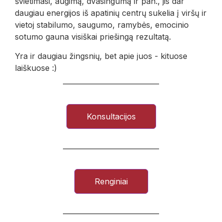
švietimasi, augimą, dvasingumą ir pan., jis dar
daugiau energijos iš apatinių centrų sukelia į viršų ir
vietoj stabilumo, saugumo, ramybės, emocinio
sotumo gauna visiškai priešingą rezultatą.
Yra ir daugiau žingsnių, bet apie juos - kituose
laiškuose :)
Konsultacijos
Renginiai