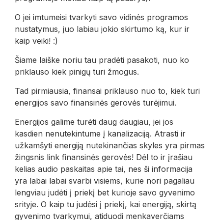
O jei imtumeisi tvarkyti savo vidinės programos
nustatymus, juo labiau jokio skirtumo ką, kur ir
kaip veiki! :)
Šiame laiške noriu tau pradėti pasakoti, nuo ko
priklauso kiek pinigų turi žmogus.
Tad pirmiausia, finansai priklauso nuo to, kiek turi
energijos savo finansinės gerovės turėjimui.
Energijos galime turėti daug daugiau, jei jos
kasdien nenutekintume į kanalizaciją. Atrasti ir
užkamšyti energiją nutekinančias skyles yra pirmas
žingsnis link finansinės gerovės! Dėl to ir įrašiau
kelias audio paskaitas apie tai, nes ši informacija
yra labai labai svarbi visiems, kurie nori pagaliau
lengviau judėti į priekį bet kurioje savo gyvenimo
srityje. O kaip tu judėsi į priekį, kai energiją, skirtą
gyvenimo tvarkymui, atiduodi menkaverčiams