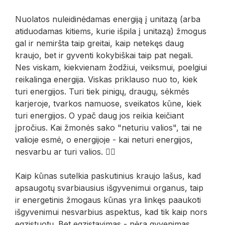
Nuolatos nuleidinėdamas energiją į unitazą (arba
atiduodamas kitiems, kurie išpila į unitazą) žmogus
gal ir nemiršta taip greitai, kaip netekęs daug
kraujo, bet ir gyventi kokybiškai taip pat negali.
Nes viskam, kiekvienam žodžiui, veiksmui, poelgiui
reikalinga energija. Viskas priklauso nuo to, kiek
turi energijos. Turi tiek pinigų, draugų, sėkmės
karjeroje, tvarkos namuose, sveikatos kūne, kiek
turi energijos. O ypač daug jos reikia keičiant
įpročius. Kai žmonės sako "neturiu valios", tai ne
valioje esmė, o energijoje - kai neturi energijos,
nesvarbu ar turi valios. 🤷‍♀️
Kaip kūnas sutelkia paskutinius kraujo lašus, kad
apsaugotų svarbiausius išgyvenimui organus, taip
ir energetinis žmogaus kūnas yra linkęs paaukoti
išgyvenimui nesvarbius aspektus, kad tik kaip nors
egzistuotų. Bet egzistavimas - nėra gyvenimas...