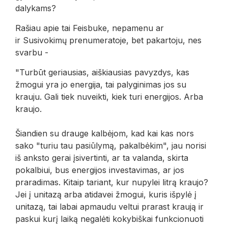
dalykams?
Rašiau apie tai Feisbuke, nepamenu ar
ir Susivokimų prenumeratoje, bet pakartoju, nes
svarbu -
"Turbūt geriausias, aiškiausias pavyzdys, kas
žmogui yra jo energija, tai palyginimas jos su
krauju. Gali tiek nuveikti, kiek turi energijos. Arba
kraujo.
Šiandien su drauge kalbėjom, kad kai kas nors
sako "turiu tau pasiūlymą, pakalbėkim", jau norisi
iš anksto gerai įsivertinti, ar ta valanda, skirta
pokalbiui, bus energijos investavimas, ar jos
praradimas. Kitaip tariant, kur nupylei litrą kraujo?
Jei į unitazą arba atidavei žmogui, kuris išpylė į
unitazą, tai labai apmaudu veltui prarast kraują ir
paskui kurį laiką negalėti kokybiškai funkcionuoti