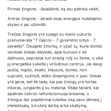
Pirmas žingsnis - išsiaiškinti, ką tau patinka veikti.
Antras žingsnis - atrasti visas energijos nutekėjimo
skyles ir jas užkimšti.
Trečias žingsnis yra susijęs su mano sukurta
prenumerata "7 čakros - 7 gyvenimo sritys - 7
savaitės". Daugelis žmonių, o ypač tų, kurie domisi
visokiais tokiais dalykais, apie kuriuos ir aš
dalinuosi, paprastai turi prastą ryšį su žeme, o visa
jų energetika sukelta į viršutinius centrus. Jie daug
jaučia, mąsto, skaito, klausosi, domisi, nori
suprasti, sužinoti, ieško dvasingumo ir pan. Viskas
yra gerai, bet tik tada, kai pas žmogų yra tvirtas
inkaras, jungiantis jį su materija. Kitaip tariant, kai
apatinės čakros nefunkcionuoja tinkamai, o
žmogus dar papildomai sutelkia visą savo dėmesį į
intelektualų, kūrybinį darbą arba skaitymą,