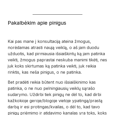
Pakalbėkim apie pinigus
Kai pas mane į konsultaciją ateina žmogus,
norėdamas atrasti naują veiklą, o aš jam duodu
užduotis, kad pirmiausia išsiaiškintų ką jam patinka
veikti, žmogus paprastai neskuba manimi tikėti, nes
juk koks skirtumas ką patinka veikti, juk reikia
rinktis, kas neša pinigus, o ne patinka.
Bet pradėti reikia būtent nuo išsiaiškinimo kas
patinka, o ne nuo pelningiausių veiklų sąrašo
sudarymo. Uždirbi tiek pinigų ne dėl to, kad dirbi
kažkokioje geroje/blogoje vietoje ypatingą/prastą
darbą ir esi protingas/kvailas, o dėl to, kad tavo
pinigų priėmimo ir atidavimo kanalas yra toks, koks